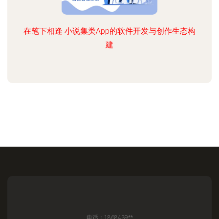
在笔下相逢 小说集类App的软件开发与创作生态构
建
电话：1868439**