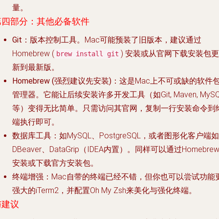
量。
第四部分：其他必备软件
Git
：版本控制工具。Mac可能预装了旧版本，建议通过
Homebrew (
) 安装或从官网下载安装包更
brew install git
新到最新版。
Homebrew (强烈建议先安装)
：这是Mac上不可或缺的软件
管理器。它能让后续安装许多开发工具（如Git, Maven, MySQ
等）变得无比简单。只需访问其官网，复制一行安装命令到
端执行即可。
数据库工具
：如MySQL、PostgreSQL，或者图形化客户端如
DBeaver、DataGrip（IDEA内置）。同样可以通过Homebre
安装或下载官方安装包。
终端增强
：Mac自带的终端已经不错，但你也可以尝试功能
强大的iTerm2，并配置Oh My Zsh来美化与强化终端。
与建议