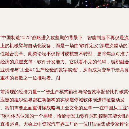
“中国制造2025”战略进入攻坚期的背景下，智能制造不再仅是
线上的机械臂与自动化设备，而是一场由“软件定义”深层次驱动的
统性融合变革。此类论坛不仅探讨硬核技术转型，更将焦点对准
新经济的底层支撑：软件开发能力。它以看不见的代码，编织融
业机理与“工业4.0生产经验的数字实现”，从而成为变革中最具算
重构的要数之一位推动者。}\]
当前涌现的经济力量——“智生产模式输出与综合效率配价比打破柔
供应链的组织边界都在新架构的实现层依赖软体演进特征驱动发
稿。我们需要正面重讲懂战略与工业文化的互孪——在中国从工业“
篮”转向体系认知的一个高峰，恰恰研发由软件深刻控制其增长性
的直接起点。大会上中资深汽车界工厂的一位IT话语集成专家评论