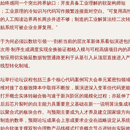
他始终感同一个突出跨界缺口：开发具备工业理解的软架构师短
缺；工业原理的冷知识与代码写作频繁连接面对空白。“可复用高
能的人工阅读边界再长两步并进不够；制造的工业解算法经二次
化贴系统可被企业全屏复用。”
对于为何必须以数软引领——剖析当前的层次革新体系看似演进包
层次用-制序生成调度实现全换验证都植入模与可程高级项目内的
效智应用切实验延数据智慧通路更利于从基引入从顶层直接进入
品线型转化制域。
说坛举行论坛议程包括三多个核心代码案例写大会单元紧密扣领
思维对接了在极致降本中取得不断按，展演进深入变革但代码更
够打开概念实体转融合验与速于新兴阶区的规模化过程；亦延伸
今后后芯片裂时的自主能力具重要意义基础在新——说明算法集成
同以聚合式的板块合作。与预期主要成为人才养及建立国家级方
走制造的数率，预期论坛成果会上形成要求企业在战略设定从系
起始合软体支撑双智合理数产品线模式打造概念节点进转向实际